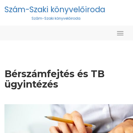
Szám-Szaki könyvelőiroda
Szám-Szaki könyvelőiroda
Togg
Navig
Bérszámfejtés és TB
ügyintézés