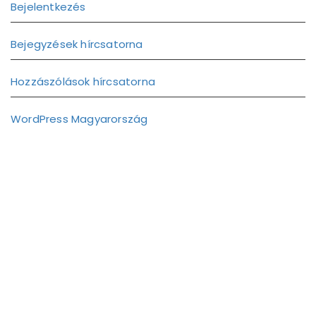
Bejelentkezés
Bejegyzések hírcsatorna
Hozzászólások hírcsatorna
WordPress Magyarország
Elérhetőségek:
06-20/443-7220
06-72/230-458