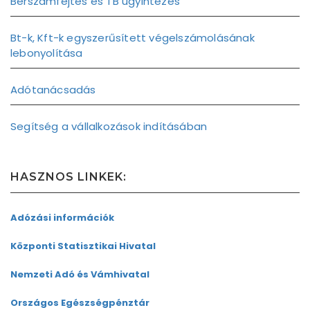
Bérszámfejtés és TB ügyintézés
Bt-k, Kft-k egyszerűsített végelszámolásának
lebonyolítása
Adótanácsadás
Segítség a vállalkozások indításában
HASZNOS LINKEK:
Adózási információk
Központi Statisztikai Hivatal
Nemzeti Adó és
Vámhivatal
Országos
Egészségpénztár