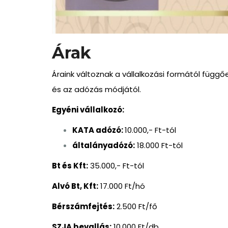
Árak
Áraink változnak a vállalkozási formától függ
és az adózás módjától.
Egyéni vállalkozó:
KATA adózó:
10.000,- Ft-tól
általányadózó:
18.000 Ft-tól
Bt és Kft:
35.000,- Ft-tól
Alvó Bt, Kft:
17.000 Ft/hó
Bérszámfejtés:
2.500 Ft/fő
SZJA bevallás:
10.000 Ft/db