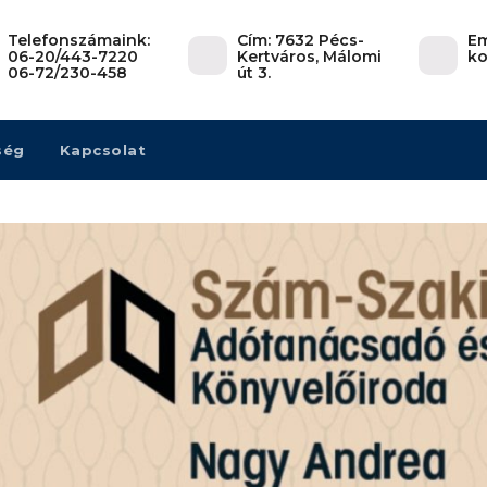
Telefonszámaink:
Cím: 7632 Pécs-
Em
06-20/443-7220
Kertváros, Málomi
ko
06-72/230-458
út 3.
ség
Kapcsolat