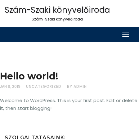
Szám-Szaki könyvelőiroda
Szám-Szaki könyvelőiroda
Togg
Navig
Hello world!
JAN 9, 2019
UNCATEGORIZED
BY ADMIN
Welcome to WordPress. This is your first post. Edit or delete
it, then start blogging!
SZOLGÁLTATÁSAINK: