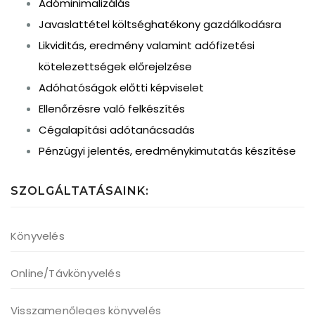
Adóminimalizálás
Javaslattétel költséghatékony gazdálkodásra
Likviditás, eredmény valamint adófizetési
kötelezettségek előrejelzése
Adóhatóságok előtti képviselet
Ellenőrzésre való felkészítés
Cégalapítási adótanácsadás
Pénzügyi jelentés, eredménykimutatás készítése
SZOLGÁLTATÁSAINK:
Könyvelés
Online/Távkönyvelés
Visszamenőleges könyvelés